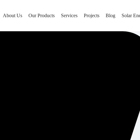
About Us
Our Products
Services
Projects
Blog
Solar En