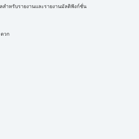
มูลสำหรับรายงานและรายงานมัลติฟังก์ชั่น
ะดวก